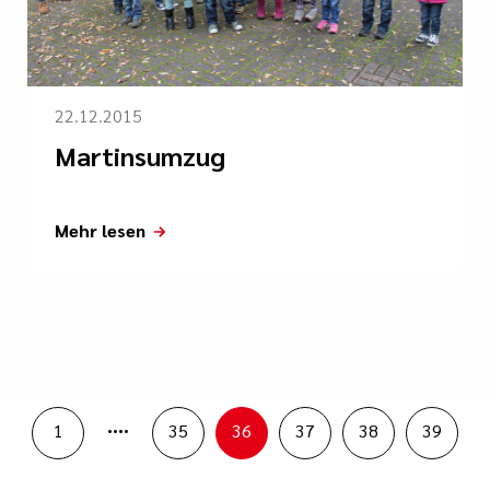
22.12.2015
Martinsumzug
Mehr lesen
....
1
35
36
37
38
39