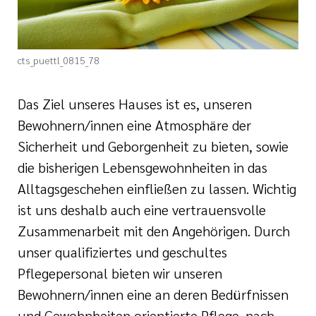
i der cts
cts_puettl_0815_78
Das Ziel unseres Hauses ist es, unseren
Bewohnern/innen eine Atmosphäre der
Sicherheit und Geborgenheit zu bieten, sowie
die bisherigen Lebensgewohnheiten in das
Alltagsgeschehen einfließen zu lassen. Wichtig
ist uns deshalb auch eine vertrauensvolle
Zusammenarbeit mit den Angehörigen. Durch
unser qualifiziertes und geschultes
Pflegepersonal bieten wir unseren
Bewohnern/innen eine an deren Bedürfnissen
und Gewohnheiten orientierte Pflege, nach