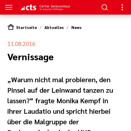
Startseite
Aktuelles
News
S
11.08.2016
zum Haus
ge
Vernissage
e Pflege
en
serer Arbeit
„Warum nicht mal probieren, den
d Therapie
Pinsel auf der Leinwand tanzen zu
lassen?“ fragte Monika Kempf in
nagement
ihrer Laudatio und spricht hierbei
ft
tlinien
über die Malgruppe der