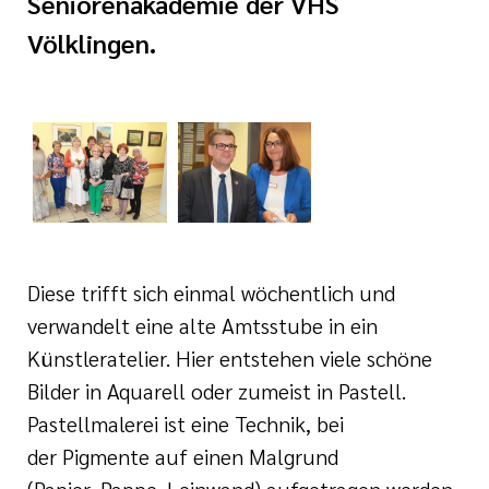
Seniorenakademie der VHS
i der cts
Völklingen.
Diese trifft sich einmal wöchentlich und
verwandelt eine alte Amtsstube in ein
Künstleratelier. Hier entstehen viele schöne
Bilder in Aquarell oder zumeist in Pastell.
Pastellmalerei ist eine Technik, bei
der Pigmente auf einen Malgrund
(Papier, Pappe, Leinwand) aufgetragen werden.