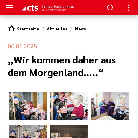
Startseite
Aktuelles
News
S
06.01.2025
zum Haus
ge
„Wir kommen daher aus
dem Morgenland…..“
e Pflege
en
serer Arbeit
d Therapie
nagement
ft
tlinien